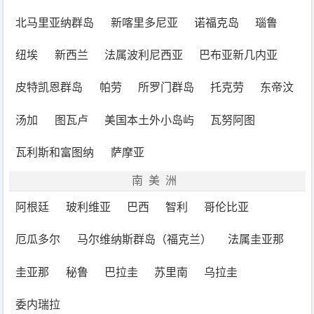
北马里亚纳群岛
新喀里多尼亚
诺福克岛
瑙鲁
纽埃
新西兰
法属波利尼西亚
巴布亚新几内亚
皮特凯恩群岛
帕劳
所罗门群岛
托克劳
东帝汶
汤加
图瓦卢
美国本土外小岛屿
瓦努阿图
瓦利斯和富图纳
萨摩亚
南美洲
阿根廷
玻利维亚
巴西
智利
哥伦比亚
厄瓜多尔
马尔维纳斯群岛（福克兰）
法属圭亚那
圭亚那
秘鲁
巴拉圭
苏里南
乌拉圭
委内瑞拉