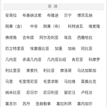
非洲
安哥拉
布基纳法索
布隆迪
贝宁
博茨瓦纳
刚果（金）
中非
刚果（布）
科特迪瓦
喀麦隆
佛得角
吉布提
阿尔及利亚
埃及
西撒哈拉
厄立特里亚
埃塞俄比亚
加蓬
加纳
冈比亚
几内亚
赤道几内亚
几内亚比绍
肯尼亚
科摩罗
利比里亚
莱索托
利比亚
摩洛哥
马达加斯加
马里
毛里塔尼亚
毛里求斯
马拉维
莫桑比克
纳米比亚
尼日尔
尼日利亚
留尼汪
卢旺达
塞舌尔
苏丹
圣赫勒拿
塞拉利昂
塞内加尔