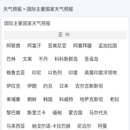
天气预报
> 国际主要国家天气预报
国际主要国家天气预报
亚州
阿联酋
阿富汗
亚美尼亚
阿塞拜疆
孟加拉国
巴林
文莱
不丹
科科斯群岛
圣诞岛
格鲁吉亚
印尼
以色列
印度
英属印度洋领地
伊拉克
伊朗
约旦
日本
吉尔吉斯斯坦
柬埔寨
朝鲜
韩国
科威特
哈萨克斯坦
老挝
黎巴嫩
斯里兰卡
缅甸
蒙古国
马尔代夫
马来西亚
纳戈尔诺-卡拉巴赫
尼泊尔
阿曼