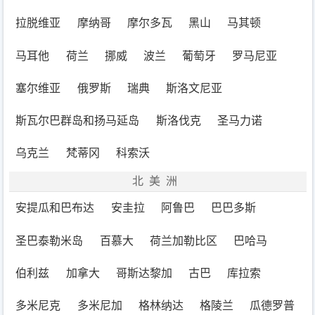
拉脱维亚
摩纳哥
摩尔多瓦
黑山
马其顿
马耳他
荷兰
挪威
波兰
葡萄牙
罗马尼亚
塞尔维亚
俄罗斯
瑞典
斯洛文尼亚
斯瓦尔巴群岛和扬马延岛
斯洛伐克
圣马力诺
乌克兰
梵蒂冈
科索沃
北美洲
安提瓜和巴布达
安圭拉
阿鲁巴
巴巴多斯
圣巴泰勒米岛
百慕大
荷兰加勒比区
巴哈马
伯利兹
加拿大
哥斯达黎加
古巴
库拉索
多米尼克
多米尼加
格林纳达
格陵兰
瓜德罗普