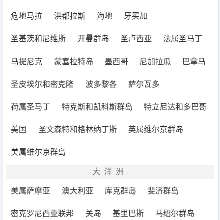
危地马拉
洪都拉斯
海地
牙买加
圣基茨和尼维斯
开曼群岛
圣卢西亚
法属圣马丁
马提尼克
蒙塞拉特岛
墨西哥
尼加拉瓜
巴拿马
圣皮埃尔和密克隆
波多黎各
萨尔瓦多
荷属圣马丁
特克斯和凯科斯群岛
特立尼达和多巴哥
美国
圣文森特和格林纳丁斯
英属维尔京群岛
美属维尔京群岛
大洋洲
美属萨摩亚
澳大利亚
库克群岛
斐济群岛
密克罗尼西亚联邦
关岛
基里巴斯
马绍尔群岛